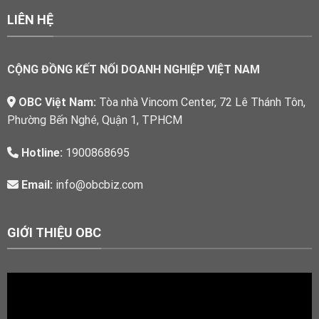
LIÊN HỆ
CỘNG ĐỒNG KẾT NỐI DOANH NGHIỆP VIỆT NAM
OBC Việt Nam:
Tòa nhà Vincom Center, 72 Lê Thánh Tôn,
Phường Bến Nghé, Quận 1, TPHCM
Hotline:
1900868695
Email:
info@obcbiz.com
GIỚI THIỆU OBC