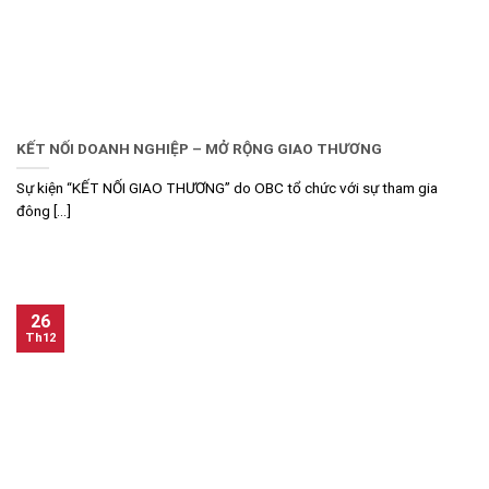
KẾT NỐI DOANH NGHIỆP – MỞ RỘNG GIAO THƯƠNG
Sự kiện “KẾT NỐI GIAO THƯƠNG” do OBC tổ chức với sự tham gia
đông [...]
26
Th12