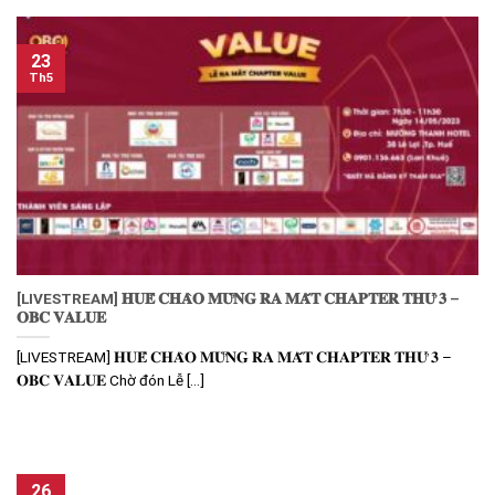
23
Th5
[LIVESTREAM] 𝐇𝐔𝐄̂́ 𝐂𝐇𝐀̀𝐎 𝐌𝐔̛̀𝐍𝐆 𝐑𝐀 𝐌𝐀̆́𝐓 𝐂𝐇𝐀𝐏𝐓𝐄𝐑 𝐓𝐇𝐔̛́ 𝟑 –
𝐎𝐁𝐂 𝐕𝐀𝐋𝐔𝐄
[LIVESTREAM] 𝐇𝐔𝐄̂́ 𝐂𝐇𝐀̀𝐎 𝐌𝐔̛̀𝐍𝐆 𝐑𝐀 𝐌𝐀̆́𝐓 𝐂𝐇𝐀𝐏𝐓𝐄𝐑 𝐓𝐇𝐔̛́ 𝟑 –
𝐎𝐁𝐂 𝐕𝐀𝐋𝐔𝐄 Chờ đón Lễ [...]
26