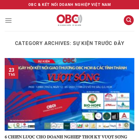
Skip
OBC & KẾT NỐI DOANH NGHIỆP VIỆT NAM
to
content
CATEGORY ARCHIVES:
SỰ KIỆN TRƯỚC ĐÂY
23
Th5
𝟔 𝐂𝐇𝐈𝐄̂́𝐍 𝐋𝐔̛𝐎̛̣𝐂 𝐂𝐇𝐎 𝐃𝐎𝐀𝐍𝐇 𝐍𝐆𝐇𝐈𝐄̣̂𝐏 𝐓𝐇𝐎̛̀𝐈 𝐊𝐘̀ 𝐕𝐔̛𝐎̛̣𝐓 𝐒𝐎́𝐍𝐆