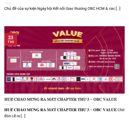
Chủ đề của sự kiện Ngày hội Kết nối Giao thương OBC HCM & các [...]
23
Th5
𝐇𝐔𝐄̂́ 𝐂𝐇𝐀̀𝐎 𝐌𝐔̛̀𝐍𝐆 𝐑𝐀 𝐌𝐀̆́𝐓 𝐂𝐇𝐀𝐏𝐓𝐄𝐑 𝐓𝐇𝐔̛́ 𝟑 – 𝐎𝐁𝐂 𝐕𝐀𝐋𝐔𝐄
𝐇𝐔𝐄̂́ 𝐂𝐇𝐀̀𝐎 𝐌𝐔̛̀𝐍𝐆 𝐑𝐀 𝐌𝐀̆́𝐓 𝐂𝐇𝐀𝐏𝐓𝐄𝐑 𝐓𝐇𝐔̛́ 𝟑 – 𝐎𝐁𝐂 𝐕𝐀𝐋𝐔𝐄 Chờ
đón Lễ ra [...]