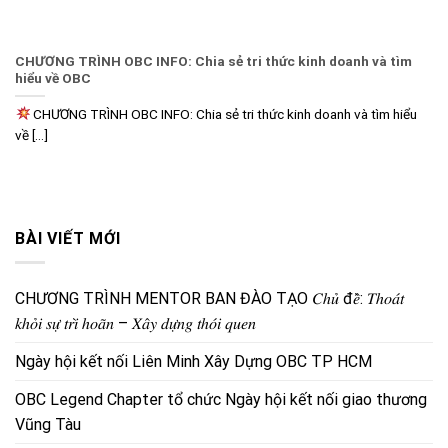
CHƯƠNG TRÌNH OBC INFO: Chia sẻ tri thức kinh doanh và tìm
hiểu về OBC
CHƯƠNG TRÌNH OBC INFO: Chia sẻ tri thức kinh doanh và tìm hiểu
về [...]
BÀI VIẾT MỚI
CHƯƠNG TRÌNH MENTOR BAN ĐÀO TẠO 𝐶ℎ𝑢̉ đ𝑒̂̀: 𝑇ℎ𝑜𝑎́𝑡
𝑘ℎ𝑜̉𝑖 𝑠𝑢̛̣ 𝑡𝑟𝑖̀ ℎ𝑜𝑎̃𝑛 – 𝑋𝑎̂𝑦 𝑑𝑢̛̣𝑛𝑔 𝑡ℎ𝑜́𝑖 𝑞𝑢𝑒𝑛
Ngày hội kết nối Liên Minh Xây Dựng OBC TP HCM
OBC Legend Chapter tổ chức Ngày hội kết nối giao thương
Vũng Tàu