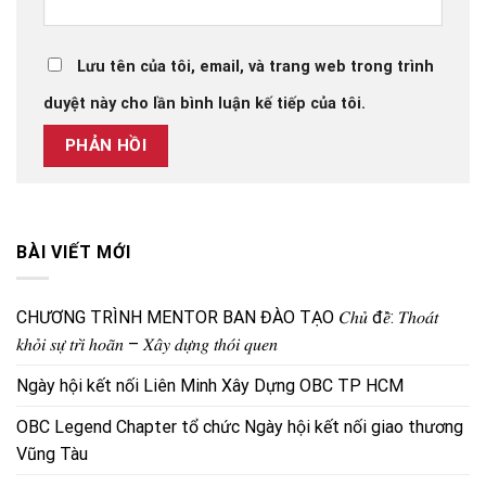
Lưu tên của tôi, email, và trang web trong trình
duyệt này cho lần bình luận kế tiếp của tôi.
BÀI VIẾT MỚI
CHƯƠNG TRÌNH MENTOR BAN ĐÀO TẠO 𝐶ℎ𝑢̉ đ𝑒̂̀: 𝑇ℎ𝑜𝑎́𝑡
𝑘ℎ𝑜̉𝑖 𝑠𝑢̛̣ 𝑡𝑟𝑖̀ ℎ𝑜𝑎̃𝑛 – 𝑋𝑎̂𝑦 𝑑𝑢̛̣𝑛𝑔 𝑡ℎ𝑜́𝑖 𝑞𝑢𝑒𝑛
Ngày hội kết nối Liên Minh Xây Dựng OBC TP HCM
OBC Legend Chapter tổ chức Ngày hội kết nối giao thương
Vũng Tàu