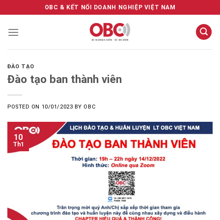
Skip
OBC & KẾT NỐI DOANH NGHIỆP VIỆT NAM
to
content
ĐÀO TẠO
Đào tạo ban thành viên
POSTED ON
10/01/2023
BY
OBC
10
Th1