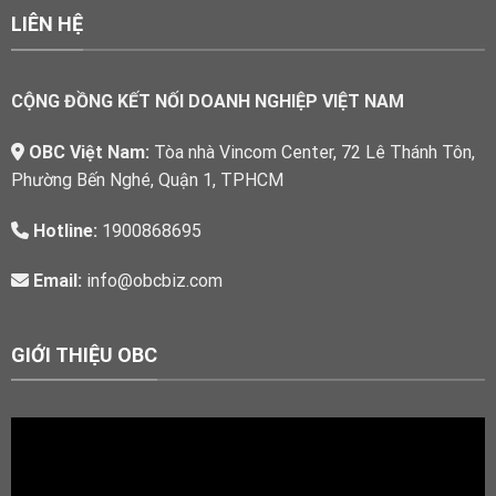
LIÊN HỆ
CỘNG ĐỒNG KẾT NỐI DOANH NGHIỆP VIỆT NAM
OBC Việt Nam:
Tòa nhà Vincom Center, 72 Lê Thánh Tôn,
Phường Bến Nghé, Quận 1, TPHCM
Hotline:
1900868695
Email:
info@obcbiz.com
GIỚI THIỆU OBC